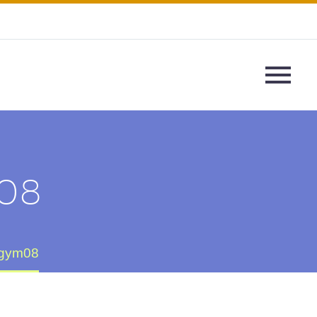
08
ngym08