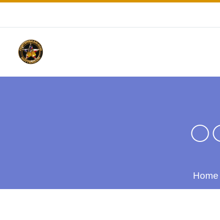
O
Home